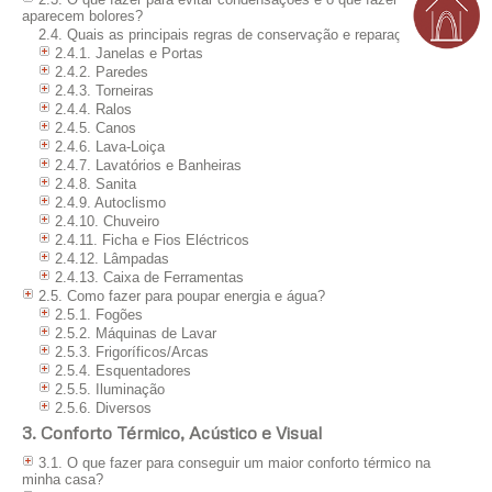
aparecem bolores?
2.4. Quais as principais regras de conservação e reparação para?
2.4.1. Janelas e Portas
2.4.2. Paredes
2.4.3. Torneiras
2.4.4. Ralos
2.4.5. Canos
2.4.6. Lava-Loiça
2.4.7. Lavatórios e Banheiras
2.4.8. Sanita
2.4.9. Autoclismo
2.4.10. Chuveiro
2.4.11. Ficha e Fios Eléctricos
2.4.12. Lâmpadas
2.4.13. Caixa de Ferramentas
2.5. Como fazer para poupar energia e água?
2.5.1. Fogões
2.5.2. Máquinas de Lavar
2.5.3. Frigoríficos/Arcas
2.5.4. Esquentadores
2.5.5. Iluminação
2.5.6. Diversos
3. Conforto Térmico, Acústico e Visual
3.1. O que fazer para conseguir um maior conforto térmico na
minha casa?