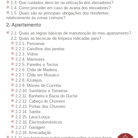
1.3. Que cuidados devo ter na utilização dos elevadores?
1.4. Como proceder em caso de avaria dos elevadores?
1.5. Quais são as principais obrigações dos residentes
relativamente ás zonas comuns?
2. Apartamento
2.1. Quais as regras básicas de manutenção do meu apartamento?
2.2. Quais as técnicas de limpeza indicadas para?
2.2.1. Persianas
2.2.2. Caixilhos das janelas
2.2.3. Vidros
2.2.4. Mármores
2.2.5. Paredes e Tectos
2.2.6. Chão de Madeira
2.2.7. Chão em Mosaico
2.2.8. Azulejos
2.2.9. Móveis de Cozinha
2.2.10. Sanitários e Torneiras
2.2.11. Banheira e Bacia do Duche
2.2.12. Cabeça do Chuveiro
2.2.13. Portas dos Chuveiro
2.2.14. Sanita
2.2.15. Lava-Louça
2.2.16. Electrodomésticos
2.2.17. Garagem
2.2.18. Arrecadação
2.3. O que fazer para evitar condensações e o que fazer quando